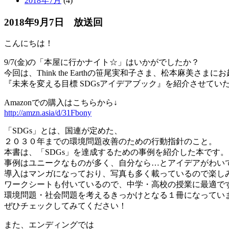
2018年7月
(4)
2018年9月7日 放送回
こんにちは！
9/7(金)の「本屋に行かナイト☆」はいかがでしたか？
今回は、
Think
the Earthの笹尾実和子さま、松本麻美さまに
『未来を変える目標 SDGsアイデアブック』を紹介させてい
Amazonでの購入はこちらから↓
http://amzn.asia/d/31Fbony
「SDGs」とは、国連が定めた、
２０３０年までの環境問題改善のための
行動指針のこと。
本書は、「SDGs」を達成するための事例を紹介した本です。
事例はユニークなものが多く、自分なら…とアイデアがわい
導入はマンガになっており、写真も多く載っているので楽し
ワークシートも付いているので、中学・高校の授業に最適で
環境問題・社会問題を考えるきっかけとなる１冊になってい
ぜひチェックしてみてください！
また、エンディングでは