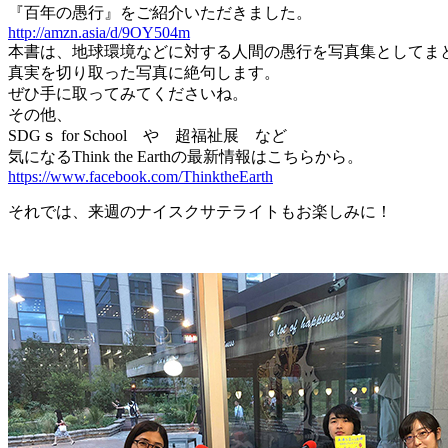
『百年の愚行』をご紹介いただきました。
http://amzn.asia/d/9OY504m
本書は、地球環境などに対する人間の愚行を写真集としてま
真実を切り取った写真に絶句します。
ぜひ手に取ってみてくださいね。
その他、
SDGｓ for School や 超福祉展 など
気になるThink
the Earthの最新情報はこちらから。
https://www.facebook.com/ThinktheEarth
それでは、来週のナイスクサテライトもお楽しみに！