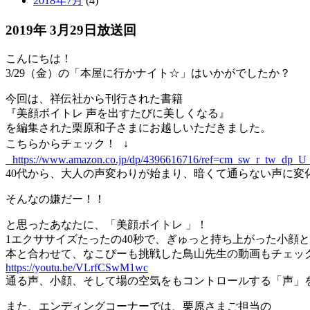
2018年7月
(4)
2019年 3月29日放送回
こんにちは！
3/29（金）の「本屋に行かナイト☆」はいかがでしたか？
今回は、祥伝社から刊行された書籍
『美顔ボイトレ 声を出すたびに美しくなる』
を編集された栗原和子さまにお越しいただきました。
こちらからチェック！ ↓
https://www.amazon.co.jp/dp/4396616716/ref=cm_sw_r_tw_d
40代から、大人の声変わりが始まり、暗くて通らない声に
そんなの嫌だー！！
と思ったあなたに、「美顔ボイトレ 」！
1エクササイズたったの40秒で、ぎゅっと持ち上がった小顔
本と合わせて、なこぴーも挑戦した鳥山先生の動画もチェッ
https://youtu.be/VLrfCSwM1wc
通る声、小顔、そして場の空気をもコントロールする「声」
また、エンディングコーナーでは、栗原さまご担当の