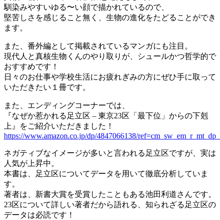
馴染みやすいゆる〜い顔で描かれているので、
堅苦しさを感じること無く、生物の進化をたどることができ
ます。
また、番外編として掲載されているマンガにも注目。
現代人と真核生物くんのやり取りが、シュールかつ哲学的で
おすすめです！
日々のお仕事や学校生活にお疲れぎみの方にぜひ手に取って
いただきたい１冊です。
また、エンディングコーナーでは、
『なぜか惹かれる足立区 – 東京23区「最下位」からの下剋
上』をご紹介いただきました！
https://www.amazon.co.jp/dp/4847066138/ref=cm_sw_em_r_mt
ネガティブなイメージが多いと言われる足立区ですが、実は
人気が上昇中。
本書は、足立区についてデータを用いて徹底分析していま
す。
著者は、新書大賞を受賞したこともある池田利道さんです。
23区について詳しい著者だから語れる、知られざる足立区の
データは必読です！