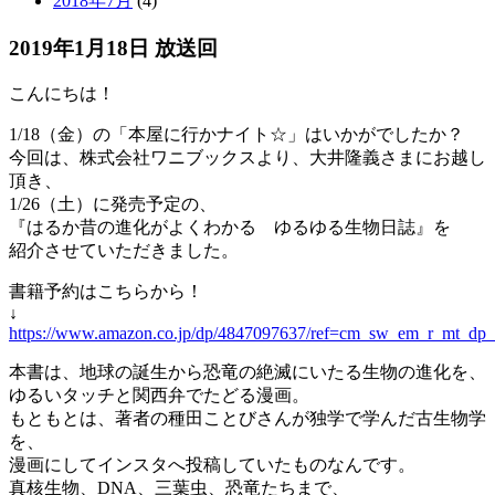
2018年7月
(4)
2019年1月18日 放送回
こんにちは！
1/18（金）の「本屋に行かナイト☆」はいかがでしたか？
今回は、株式会社ワニブックスより、大井隆義さまにお越し
頂き、
1/26（土）に発売予定の、
『はるか昔の進化がよくわかる ゆるゆる生物日誌』を
紹介させていただきました。
書籍予約はこちらから！
↓
https://www.amazon.co.jp/dp/4847097637/ref=cm_sw_em_r_mt
本書は、地球の誕生から恐竜の絶滅にいたる生物の進化を、
ゆるいタッチと関西弁でたどる漫画。
もともとは、著者の種田ことびさんが独学で学んだ古生物学
を、
漫画にしてインスタへ投稿していたものなんです。
真核生物、DNA、三葉虫、恐竜たちまで、