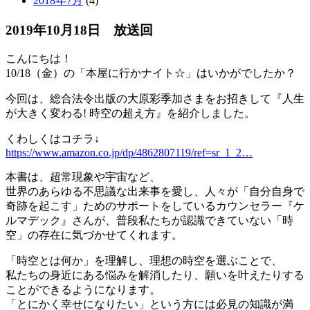
2018年7月
(4)
2019年10月18日 放送回
こんにちは！
10/18（金）の「本屋に行かナイト☆」はいかがでしたか？
今回は、総合法令出版の大原彩季加さまをお招きして『人生
が大きく変わる! 時空の超え方』を紹介しました。
くわしくはコチラ↓
https://www.amazon.co.jp/dp/4862807119/ref=sr_1_2…
本書は、超常現象や宇宙など、
世界のあらゆる不思議な出来事を愛し、人々が「自分自身で
奇跡を起こす」ためのサポートをしているカウンセラー『ケ
ルマデック』さんが、普段私たちが認識できていない「時
空」の存在に気づかせてくれます。
「時空とは何か」を理解し、理想の時空を選ぶことで、
私たちの身近にある悩みを解消したり、願いを叶えたりする
ことができるようになります。
「とにかく幸せになりたい」という方には必見の知識が満