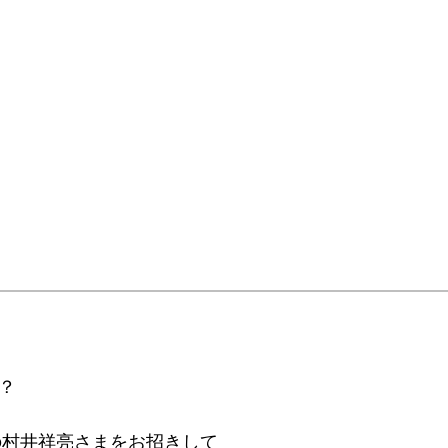
？
の村井祥亮さまをお招きして