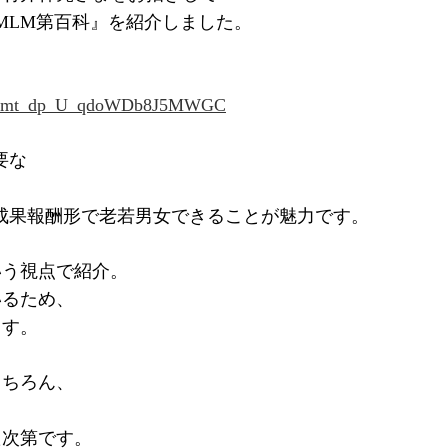
トMLM第百科』を紹介しました。
em_r_mt_dp_U_qdoWDb8J5MWGC
要な
成果報酬形で老若男女できることが魅力です。
いう視点で紹介。
いるため、
ます。
もちろん、
た次第です。