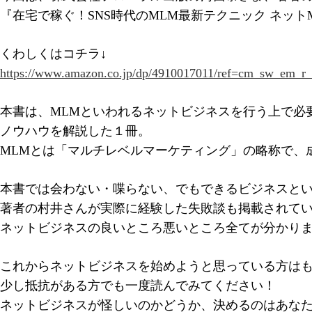
『在宅で稼ぐ！SNS時代のMLM最新テクニック ネッ
くわしくはコチラ↓
https://www.amazon.co.jp/dp/4910017011/ref=cm_sw_
本書は、MLMといわれるネットビジネスを行う上で必
ノウハウを解説した１冊。
MLMとは「マルチレベルマーケティング」の略称で、
本書では会わない・喋らない、でもできるビジネスと
著者の村井さんが実際に経験した失敗談も掲載されて
ネットビジネスの良いところ悪いところ全てが分かり
これからネットビジネスを始めようと思っている方は
少し抵抗がある方でも一度読んでみてください！
ネットビジネスが怪しいのかどうか、決めるのはあな