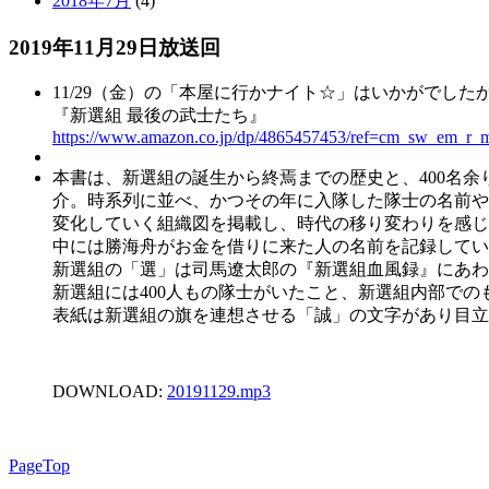
2018年7月
(4)
2019年11月29日放送回
11/29（金）の「本屋に行かナイト☆」はいかがでし
『新選組 最後の武士たち』
https://www.amazon.co.jp/dp/4865457453/ref=cm_sw_e
本書は、新選組の誕生から終焉までの歴史と、400名
介。時系列に並べ、かつその年に入隊した隊士の名前や
変化していく組織図を掲載し、時代の移り変わりを感じ
中には勝海舟がお金を借りに来た人の名前を記録してい
新選組の「選」は司馬遼太郎の『新選組血風録』にあわ
新選組には400人もの隊士がいたこと、新選組内部で
表紙は新選組の旗を連想させる「誠」の文字があり目立
DOWNLOAD:
20191129
.mp3
PageTop