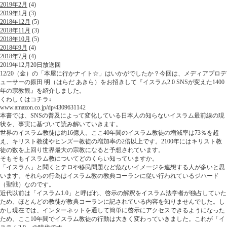
2019年2月
(4)
2019年1月
(3)
2018年12月
(5)
2018年11月
(3)
2018年10月
(5)
2018年9月
(4)
2018年7月
(4)
2019年12月20日放送回
12/20（金）の「本屋に行かナイト☆」はいかがでしたか？今回は、メディアプロデ
ューサーの原田 明（はらだ あきら）をお招きして『イスラム2.0 SNSが変えた1400
年の宗教観』を紹介しました。
くわしくはコチラ↓
www.amazon.co.jp/dp/4309631142
本書では、SNSの普及によって変化している日本人の知らないイスラム最前線の現
状を、事実に基づいて読み解いていきます。
世界のイスラム教徒は約16億人。ここ40年間のイスラム教徒の増減率は73％を超
え、キリスト教徒やヒンズー教徒の増加率の2倍以上です。2100年にはキリスト教
徒の数を上回り世界最大の宗教になると予想されています。
そもそもイスラム教についてどのくらい知っていますか。
「イスラム」と聞くとテロや移民問題など危ないイメージを連想する人が多いと思
います。それらの行為はイスラム教の教典コーランに従い行われているジハード
（聖戦）なのです。
近代以前は「イスラム1.0」と呼ばれ、啓示の解釈をイスラム法学者が独占していた
ため、ほとんどの教徒が教典コーランに記されている内容を知りませんでした。し
かし現在では、インターネットを通して簡単に啓示にアクセスできるようになった
ため、ここ10年間でイスラム教徒の行動は大きく変わっていきました。これが「イ