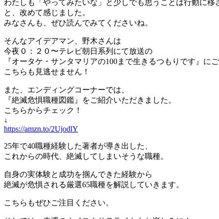
わたしも「やってみたいな」と少しでも思うことは行動に
と、改めて感じました。
みなさんも、ぜひ読んでみてくださいね。
そんなアイデアマン、野木さんは
今夜０：２０〜テレビ朝日系列にて放送の
『オータケ・サンタマリアの100まで生きるつもりです』に
こちらも見逃せません！
また、エンディングコーナーでは、
『絶滅危惧職種図鑑』をご紹介いただきました。
こちらからチェック！
↓
https://amzn.to/2UjodlY
25年で40職種経験した著者が導き出した、
これからの時代、絶滅してしまいそうな職種。
自身の実体験と成功を掴んできた経験から
絶滅が危惧される厳選65職種を解説していきます。
こちらもぜひご注目ください。