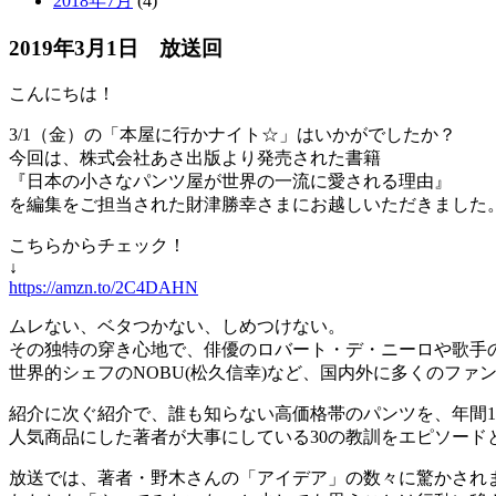
2018年7月
(4)
2019年3月1日 放送回
こんにちは！
3/1（金）の「本屋に行かナイト☆」はいかがでしたか？
今回は、株式会社あさ出版より発売された書籍
『日本の小さなパンツ屋が世界の一流に愛される理由』
を編集をご担当された財津勝幸さまにお越しいただきました
こちらからチェック！
↓
https://amzn.to/2C4DAHN
ムレない、ベタつかない、しめつけない。
その独特の穿き心地で、俳優のロバート・デ・ニーロや歌手
世界的シェフのNOBU(松久信幸)など、国内外に多くのファ
紹介に次ぐ紹介で、誰も知らない高価格帯のパンツを、年間1
人気商品にした著者が大事にしている30の教訓をエピソード
放送では、著者・野木さんの「アイデア」の数々に驚かされ