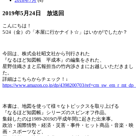
2018年7月
(4)
2019年5月24日 放送回
こんにちは！
5/24（金）の「本屋に行かナイト☆」はいかがでしたか？
今回は、株式会社昭文社から刊行された
『なるほど知図帳 平成本』の編集をされた、
星野佳織さまと広報担当の竹内渉さまにお越しいただきまし
た。
詳細はこちらからチェック！↓
https://www.amazon.co.jp/dp/4398200703/ref=cm_sw_em_r_mt
本書は、地図を使って様々なトピックスを取り上げる
『なるほど知図帳』シリーズのスピンオフ作品。
集録したのは1989-2019の平成年間に起きた出来事。
政治・国際情勢・経済・災害・事件・ヒット商品・音楽・映
画・スポーツなど、