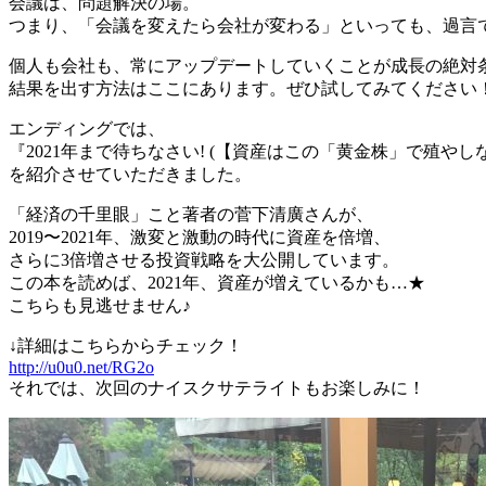
会議は、問題解決の場。
つまり、「会議を変えたら会社が変わる」といっても、過言
個人も会社も、常にアップデートしていくことが成長の絶対
結果を出す方法はここにあります。ぜひ試してみてください
エンディングでは、
『2021年まで待ちなさい! (【資産はこの「黄金株」で殖やしな
を紹介させていただきました。
「経済の千里眼」こと著者の菅下清廣さんが、
2019〜2021年、激変と激動の時代に資産を倍増、
さらに3倍増させる投資戦略を大公開しています。
この本を読めば、2021年、資産が増えているかも…★
こちらも見逃せません♪
↓詳細はこちらからチェック！
http://u0u0.net/RG2o
それでは、次回のナイスクサテライトもお楽しみに！