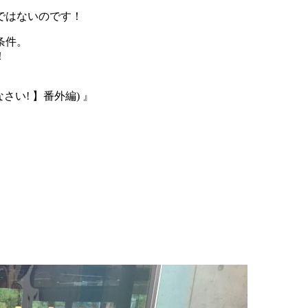
ではないのです！
条件。
！
さい! 】番外編) 』