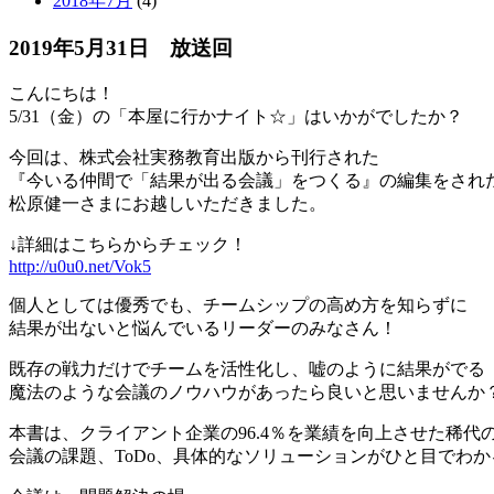
2018年7月
(4)
2019年5月31日 放送回
こんにちは！
5/31（金）の「本屋に行かナイト☆」はいかがでしたか？
今回は、株式会社実務教育出版から刊行された
『今いる仲間で「結果が出る会議」をつくる』の編集をされ
松原健一さまにお越しいただきました。
↓詳細はこちらからチェック！
http://u0u0.net/Vok5
個人としては優秀でも、チームシップの高め方を知らずに
結果が出ないと悩んでいるリーダーのみなさん！
既存の戦力だけでチームを活性化し、嘘のように結果がでる
魔法のような会議のノウハウがあったら良いと思いませんか
本書は、クライアント企業の96.4％を業績を向上させた稀代
会議の課題、ToDo、具体的なソリューションがひと目でわ