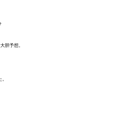
？
！大胆予想。
た。