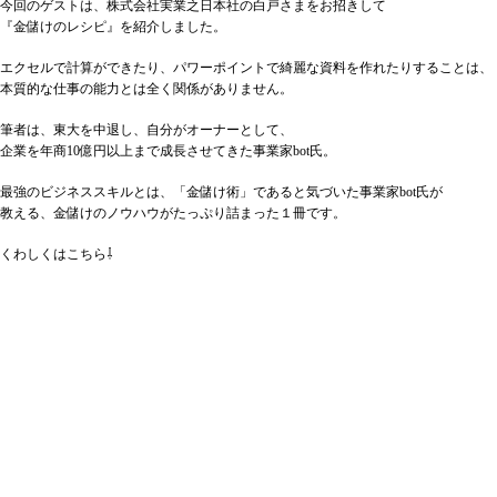
今回のゲストは、株式会社実業之日本社の白戸さまをお招きして
『金儲けのレシピ』を紹介しました。
エクセルで計算ができたり、パワーポイントで綺麗な資料を作れたりすることは、
本質的な仕事の能力とは全く関係がありません。
筆者は、東大を中退し、自分がオーナーとして、
企業を年商10億円以上まで成長させてきた事業家bot氏。
最強のビジネススキルとは、「金儲け術」であると気づいた事業家bot氏が
教える、金儲けのノウハウがたっぷり詰まった１冊です。
くわしくはこちら⇩