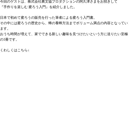
今回のゲストは、株式会社農文協プロダクションの阿久津さまをお招きして
『手作りを楽しむ 蜜ろう入門』を紹介しました。
日本で初めて蜜ろうの販売を行った筆者による蜜ろう入門書。
その中には蜜ろうの歴史から、蜂の養蜂方法までボリューム満点の内容となってい
ます。
おうち時間が増えて、家でできる新しい趣味を見つけたいという方に送りたい至極
の1冊です。
くわしくはこちら↓