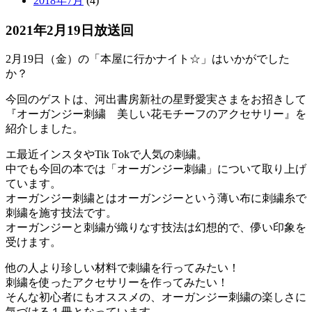
2018年7月
(4)
2021年2月19日放送回
2月19日（金）の「本屋に行かナイト☆」はいかがでした
か？
今回のゲストは、河出書房新社の星野愛実さまをお招きして
『オーガンジー刺繍 美しい花モチーフのアクセサリー』を
紹介しました。
エ最近インスタやTik Tokで人気の刺繍。
中でも今回の本では「オーガンジー刺繍」について取り上げ
ています。
オーガンジー刺繍とはオーガンジーという薄い布に刺繍糸で
刺繍を施す技法です。
オーガンジーと刺繍が織りなす技法は幻想的で、儚い印象を
受けます。
他の人より珍しい材料で刺繍を行ってみたい！
刺繍を使ったアクセサリーを作ってみたい！
そんな初心者にもオススメの、オーガンジー刺繍の楽しさに
気づける１冊となっています。