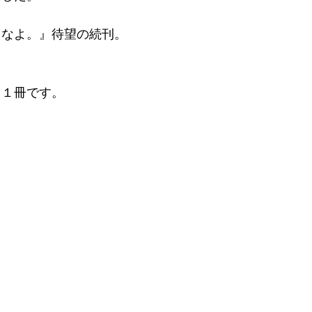
うなよ。』待望の続刊。
る１冊です。