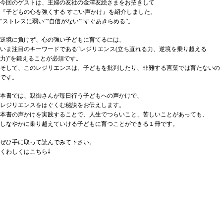
今回のゲストは、主婦の友社の金澤友絵さまをお招きして
『子どもの心を強くする すごい声かけ』を紹介しました。
“ストレスに弱い”“自信がない”“すぐあきらめる”。
逆境に負けず、心の強い子どもに育てるには、
いま注目のキーワードである“レジリエンス(立ち直れる力、逆境を乗り越える
力)”を鍛えることが必須です。
そして、このレジリエンスは、子どもを批判したり、非難する言葉では育たないの
です。
本書では、親御さんが毎日行う子どもへの声かけで、
レジリエンスをはぐくむ秘訣をお伝えします。
本書の声かけを実践することで、人生でつらいこと、苦しいことがあっても、
しなやかに乗り越えていける子どもに育つことができる１冊です。
ぜひ手に取って読んでみて下さい。
くわしくはこちら⇩