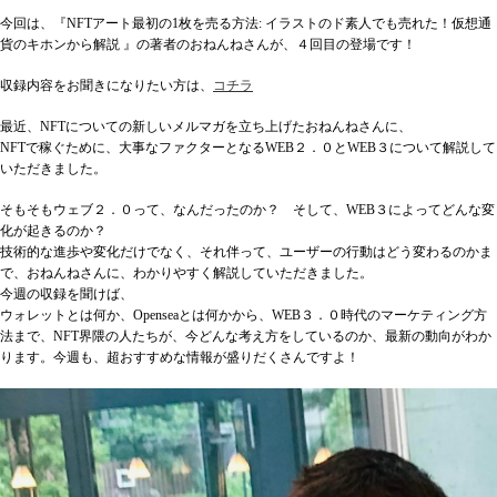
今回は、『NFTアート最初の1枚を売る方法: イラストのド素人でも売れた！仮想通
貨のキホンから解説 』の著者のおねんねさんが、４回目の登場です！
収録内容をお聞きになりたい方は、
コチラ
最近、NFTについての新しいメルマガを立ち上げたおねんねさんに、
NFTで稼ぐために、大事なファクターとなるWEB２．０とWEB３について解説して
いただきました。
そもそもウェブ２．０って、なんだったのか？ そして、WEB３によってどんな変
化が起きるのか？
技術的な進歩や変化だけでなく、それ伴って、ユーザーの行動はどう変わるのかま
で、おねんねさんに、わかりやすく解説していただきました。
今週の収録を聞けば、
ウォレットとは何か、Openseaとは何かから、WEB３．０時代のマーケティング方
法まで、NFT界隈の人たちが、今どんな考え方をしているのか、最新の動向がわか
ります。今週も、超おすすめな情報が盛りだくさんですよ！