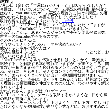
講座 』
7月15日（金）の「本屋に行かナイト☆」はいかがでしたか？
今回は、『ロジカルにわかる ゲーム実況の教科書: 精神論で
はなく、YouTubeでのゲーム実況を理論的に伸ばす講座』の著
者のおねんねさんに、本書を紹介していただきました！
収録内容をお聞きになりたい方は、
コチラ
いつもは、NFTアート界隈についてお話をいただいてますが、
今回は、 YouTubeについてご説明いただきました。
おねんねさんは、あるゲームジャンルでチャンネル登録者数、
世界一のYouTuberでもあるのです。
そのおねんねさんに、
どうやってチャンネルのテーマを決めたのか？
他のチャンネルの調べ方は？
投稿を継続するには？ などなど、お
話しいただきました。
「YouTubeチャンネルを成功させるには、とにかく、辛抱強く
継続する」と解説する本が溢れていますが、実際のところ、閲
覧数が一桁のまま何年も続けらるメンタルの人は少ないですよ
ね。それに、そもそも、そんなコンテンツでは、実は何年続け
ても、まったくと言っていいほど、視聴回数は伸びません。
これに対して、本書は、タイトルにあるように、精神論ではな
く理論的に視聴回数を伸ばすための方法が、わかりやすく解説
されています。
おねんねさん、さすがはプロゲーマー。
YouTubeについても、ゲームを攻略するかのような、目から鱗
の戦略が随所に見られます。
これから、チャンネルを立ち上げようとしている方、立ち上げ
たけどなかなか視聴回数が伸びない方などに、超おすすめの１