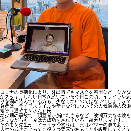
コロナの長期化により、外出時でもマスクを着用など、なかな
かスッキリしない日常が続いている今日この頃。イライラや怒
りを溜め込んでいる方も、少なくないのではないでしょうか？
著者は、ライフスタイルや幸せなどについての人気講師の森瀬
繁智（通称モゲさん）氏。
幼少期の事故で、頭蓋骨が脳に刺さるなど、波瀾万丈な体験を
送りながらも、今は大成功をされている、超カリスマです。
そのモゲ先生が、イライラや怒りは、実はパワーの源であり、
人生の成功にとっても役立つ要素であることを説明してくれて