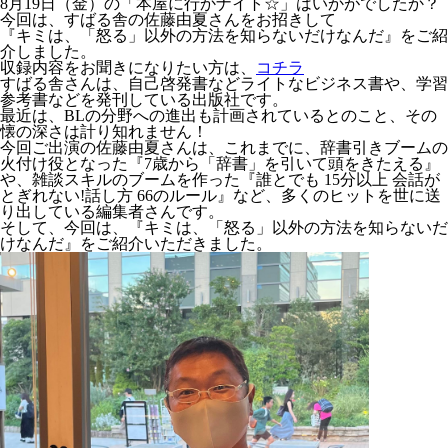
8月19日（金）の「本屋に行かナイト☆」はいかがでしたか？
今回は、すばる舎の佐藤由夏さんをお招きして
『キミは、「怒る」以外の方法を知らないだけなんだ』をご紹
介しました。
収録内容をお聞きになりたい方は、
コチラ
すばる舎さんは、自己啓発書などライトなビジネス書や、学習
参考書などを発刊している出版社です。
最近は、BLの分野への進出も計画されているとのこと、その
懐の深さは計り知れません！
今回ご出演の佐藤由夏さんは、これまでに、辞書引きブームの
火付け役となった『7歳から「辞書」を引いて頭をきたえる』
や、雑談スキルのブームを作った『誰とでも 15分以上 会話が
とぎれない!話し方 66のルール』など、多くのヒットを世に送
り出している編集者さんです。
そして、今回は、『キミは、「怒る」以外の方法を知らないだ
けなんだ』をご紹介いただきました。