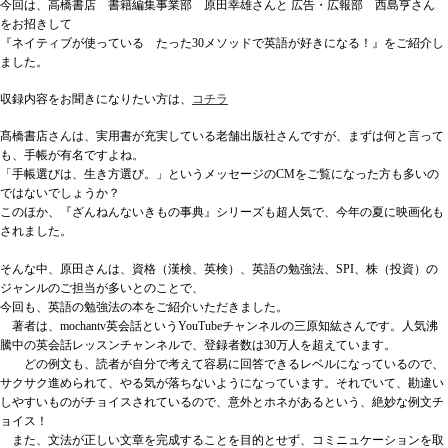
今回は、高橋書店 書籍編集事業部 原田幸雄さんと 広告・広報部 西島亨さん
をお招きして
『ネイティブが使っている たった30メソッドで英語が好きになる！』をご紹介し
ました。
収録内容をお聞きになりたい方は、
コチラ
髙橋書店さんは、実用書が充実している老舗出版社さんですが、まずは何と言って
も、手帳が有名ですよね。
「手帳選びは、生き方選び。」というメッセージのCMをご覧になった方も多いの
ではないでしょうか？
このほか、『ざんねんないきもの事典』シリーズも超人気で、今年の夏に映画化も
されました。
そんな中、原田さんは、資格（漢検、英検）、英語の勉強法、SPI、株（投資）の
ジャンルのご担当が多いとのことで、
今回も、英語の勉強法の本をご紹介いただきました。
著者は、mochantv英会話というYouTubeチャンネルの三原知紘さんです。人気沸
騰中の英会話レッスンチャンネルで、登録者数は30万人を超えています。
どの例文も、読者が自分で考えて容易に回答できるレベルになっているので、
サクサク進められて、やる気が落ちないようになっています。それでいて、勘違い
しやすいものがチョイスされているので、意外とホネがあるという、絶妙な例文チ
ョイス！
また、文法が正しい文章を完成することを目的とせず、コミニュケーションを取