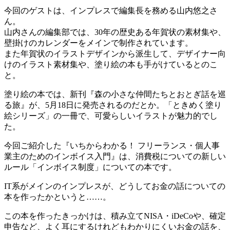
今回のゲストは、インプレスで編集長を務める山内悠之さ
ん。
山内さんの編集部では、30年の歴史ある年賀状の素材集や、
壁掛けのカレンダーをメインで制作されています。
また年賀状のイラストデザインから派生して、デザイナー向
けのイラスト素材集や、塗り絵の本も手がけているとのこ
と。
塗り絵の本では、新刊『森の小さな仲間たちとおとぎ話を巡
る旅』が、5月18日に発売されるのだとか。「ときめく塗り
絵シリーズ」の一冊で、可愛らしいイラストが魅力的でし
た。
今回ご紹介した『いちからわかる！ フリーランス・個人事
業主のためのインボイス入門』は、消費税についての新しい
ルール「インボイス制度」についての本です。
IT系がメインのインプレスが、どうしてお金の話についての
本を作ったかというと……。
この本を作ったきっかけは、積み立てNISA・iDeCoや、確定
申告など、よく耳にするけれどもわかりにくいお金の話を、