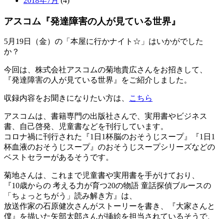
2018年7月
(4)
アスコム『発達障害の人が見ている世界』
5月19日（金）の「本屋に行かナイト☆」はいかがでした
か？
今回は、株式会社アスコムの菊地貴広さんをお招きして、
『発達障害の人が見ている世界』をご紹介しました。
収録内容をお聞きになりたい方は、
こちら
アスコムは、書籍専門の出版社さんで、実用書やビジネス
書、自己啓発、児童書などを刊行しています。
コロナ禍に刊行された『1日1杯脳のおそうじスープ』『1日1
杯血液のおそうじスープ』のおそうじスープシリーズなどの
ベストセラーがあるそうです。
菊地さんは、これまで児童書や実用書を手がけており、
『10歳からの 考える力が育つ20の物語 童話探偵ブルースの
「ちょっとちがう」読み解き方』は、
放送作家の石原健次さんがストーリーを書き、『大家さんと
僕』を描いた矢部太郎さんが挿絵を担当されているそうで、