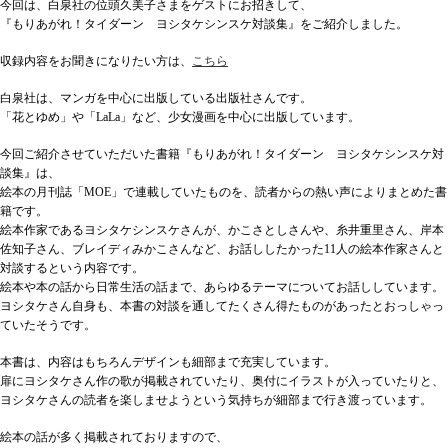
今回は、白泉社の位頭久美子さまをゲストにお招きして、
『もりあがれ！タイダーン ヨシタケシンスケ対談集』をご紹介しました。
収録内容をお聞きになりたい方は、
こちら
白泉社は、マンガを中心に出版している出版社さんです。
「花とゆめ」や「LaLa」など、少女漫画を中心に出版しています。
今回ご紹介させていただいた書籍『もりあがれ！タイダーン ヨシタケシンスケ対
談集』は、
絵本の月刊誌「MOE」で連載していたものを、読者からの熱い声によりまとめた書
籍です。
絵本作家であるヨシタケシンスケさんが、かこさとしさんや、糸井重里さん、岸本
佐知子さん、ブレイディみかこさんなど、お話ししたかった11人の絵本作家さんと
対談するという内容です。
絵本や本の話から日常生活の話まで、あらゆるテーマについてお話ししています。
ヨシタケさん自身も、本書の対談を通してたくさん得たものがあったとおっしゃっ
ていたそうです。
本書は、内容はもちろんデザインも細部まで充実しています。
扉にヨシタケさん作の歌が掲載されていたり、奥付にイラストが入っていたりと、
ヨシタケさんの読者を楽しませようという気持ちが細部まで行き渡っています。
絵本の話が多く掲載されておりますので、