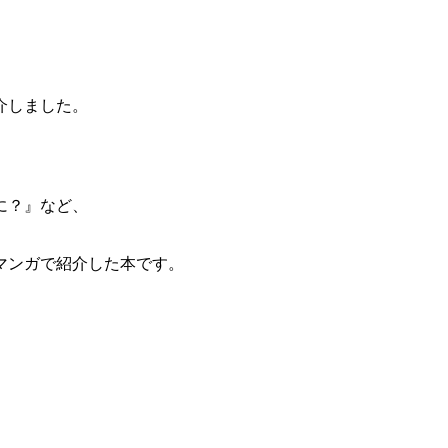
介しました。
に？』など、
マンガで紹介した本です。