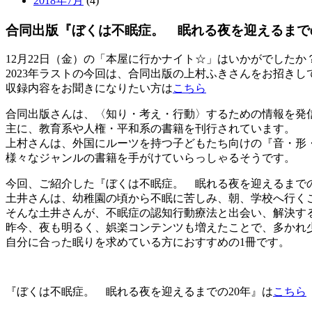
2018年7月
(4)
合同出版『ぼくは不眠症。 眠れる夜を迎えるまで
12月22日（金）の「本屋に行かナイト☆」はいかがでしたか
2023年ラストの今回は、合同出版の上村ふきさんをお招き
収録内容をお聞きになりたい方は
こちら
合同出版さんは、〈知り・考え・行動〉するための情報を発
主に、教育系や人権・平和系の書籍を刊行されています。
上村さんは、外国にルーツを持つ子どもたち向けの『音・形
様々なジャンルの書籍を手がけていらっしゃるそうです。
今回、ご紹介した『ぼくは不眠症。 眠れる夜を迎えるまで
土井さんは、幼稚園の頃から不眠に苦しみ、朝、学校へ行く
そんな土井さんが、不眠症の認知行動療法と出会い、解決する
昨今、夜も明るく、娯楽コンテンツも増えたことで、多かれ
自分に合った眠りを求めている方におすすめの1冊です。
『ぼくは不眠症。 眠れる夜を迎えるまでの20年』は
こちら