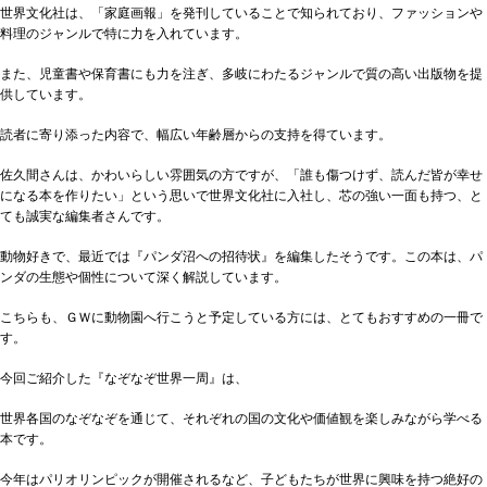
世界文化社は、「家庭画報」を発刊していることで知られており、ファッションや
料理のジャンルで特に力を入れています。
また、児童書や保育書にも力を注ぎ、多岐にわたるジャンルで質の高い出版物を提
供しています。
読者に寄り添った内容で、幅広い年齢層からの支持を得ています。
佐久間さんは、かわいらしい雰囲気の方ですが、「誰も傷つけず、読んだ皆が幸せ
になる本を作りたい」という思いで世界文化社に入社し、芯の強い一面も持つ、と
ても誠実な編集者さんです。
動物好きで、最近では『パンダ沼への招待状』を編集したそうです。この本は、パ
ンダの生態や個性について深く解説しています。
こちらも、ＧＷに動物園へ行こうと予定している方には、とてもおすすめの一冊で
す。
今回ご紹介した『なぞなぞ世界一周』は、
世界各国のなぞなぞを通じて、それぞれの国の文化や価値観を楽しみながら学べる
本です。
今年はパリオリンピックが開催されるなど、子どもたちが世界に興味を持つ絶好の