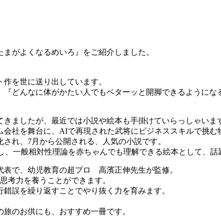
たまがよくなるめいろ』をご紹介しました。
ト作を世に送り出しています。
、『どんなに体がかたい人でもベターッと開脚できるようにな
てきましたが、最近では小説や絵本も手掛けていらっしゃいま
ム会社を舞台に、AIで再現された武将にビジネススキルで挑む
化され、7月から公開される、人気の小説です。
本を編集し、一般相対性理論を赤ちゃんでも理解できる絵本として、
代表で、幼児教育の超プロ 高濱正伸先生が監修。
的思考力を養うことができます。
行錯誤を繰り返すことでやり抜く力を育みます。
の旅のお供にも、おすすめ一冊です。