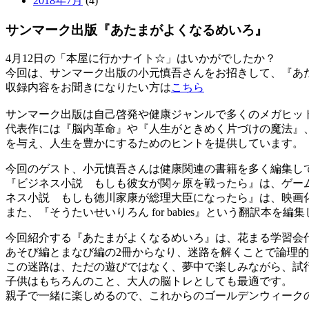
2018年7月
(4)
サンマーク出版『あたまがよくなるめいろ』
4月12日の「本屋に行かナイト☆」はいかがでしたか？
今回は、サンマーク出版の小元慎吾さんをお招きして、『あ
収録内容をお聞きになりたい方は
こちら
サンマーク出版は自己啓発や健康ジャンルで多くのメガヒッ
代表作には『脳内革命』や『人生がときめく片づけの魔法』
を与え、人生を豊かにするためのヒントを提供しています。
今回のゲスト、小元慎吾さんは健康関連の書籍を多く編集し
『ビジネス小説 もしも彼女が関ヶ原を戦ったら』は、ゲー
ネス小説 もしも徳川家康が総理大臣になったら』は、映画
また、『そうたいせいりろん for babies』という翻訳
今回紹介する『あたまがよくなるめいろ』は、花まる学習会
あそび編とまなび編の2冊からなり、迷路を解くことで論理
この迷路は、ただの遊びではなく、夢中で楽しみながら、試
子供はもちろんのこと、大人の脳トレとしても最適です。
親子で一緒に楽しめるので、これからのゴールデンウィーク