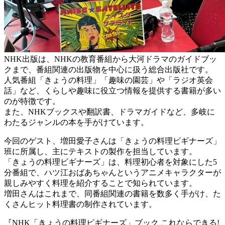
NHK出版は、NHKの教育番組から大河ドラマのガイドブッ
クまで、番組関連の出版物を中心に扱う総合出版社です。
人気番組「きょうの料理」「趣味の園芸」や「ラジオ英会
話」など、くらしや趣味に役立つ情報を提供する書籍が多い
のが特徴です。
また、NHKブックスや翻訳書、ドラマガイドなど、多岐に
わたるジャンルの本を手がけています。
今回のゲスト、増田愛子さんは「きょうの料理ビギナーズ」
班に所属し、主にテキストの製作を担当しています。
「きょうの料理ビギナーズ」は、料理初心者を対象にした5
分番組で、ハツ江おばあちゃんというアニメキャラクターが
親しみやすく料理を紹介することで知られています。
増田さんはこれまで、同番組関連の書籍を数多く手がけ、た
くさんヒット料理書の制作されています。
『NHK「きょうの料理ビギナーズ」ブック これならできる!