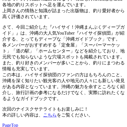
各地の釣りスポットへ足を運んでいます。
上岡さんの情熱と知識が詰まった出版物は、釣り愛好者から
高く評価されています。
さて、今回ご紹介した『ハイサイ！沖縄まんぷくディープガ
イド」』は、沖縄の大人気YouTuber『ハイサイ探偵団』が紹
介する、とってもディープな「沖縄ガイドブック」です。
各メンバーがおすすめする「定食屋」「スーパーマーケッ
ト」「道の駅」「ホームセンター」などを紹介しており、地
元民でも知らないような穴場スポットも掲載されています。
また、釣り好きのメンバーが多いことから、釣りにまつわる
情報も充実しています。
この本は、ハイサイ探偵団のファンの方はもちろんのこと、
沖縄を深く知りたい観光客の人や地元の人々にも新しい発見
がある内容となっています。沖縄の魅力を余すところなく紹
介し、旅行計画の参考になるだけでなく、実際に訪れたくな
るようなガイドブックです。
次回のナイスクサテライトもお楽しみに！
本の詳しい内容は、
こちら
をご覧ください。
PageTop