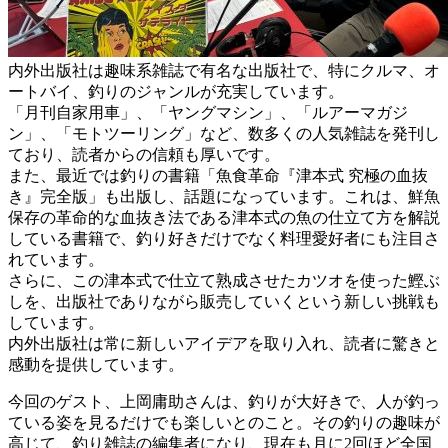
内外出版社は趣味系雑誌で有名な出版社で、特にクルマ、オ
ートバイ、釣りのジャンルが充実しています。
「月刊自家用車」、「ヤングマシン」、「ルアーマガジ
ン」、「モトツーリング」など、数多くの人気雑誌を発刊し
ており、読者からの信頼も厚いです。
また、最近では釣りの書籍「魚食革命『津本式 究極の血抜
き』完全版」も出版し、話題になっています。これは、鮮魚
保存の革命的な血抜き法である津本式の魚の仕立て方を解説
している書籍で、釣り好きだけでなく料理愛好者にも注目さ
れています。
さらに、この津本式で仕立て熟成させたカツオを使った鰹ぶ
しを、出版社でありながら販売していくという新しい挑戦も
しています。
内外出版社は常に新しいアイデアを取り入れ、読者に驚きと
感動を提供しています。
今回のゲスト、上岡庸助さんは、釣りが大好きで、人が釣っ
ている姿を見るだけでも楽しいとのこと。その釣りの趣味が
高じて、釣り雑誌の編集者になり、現在も月に2回ほど全国