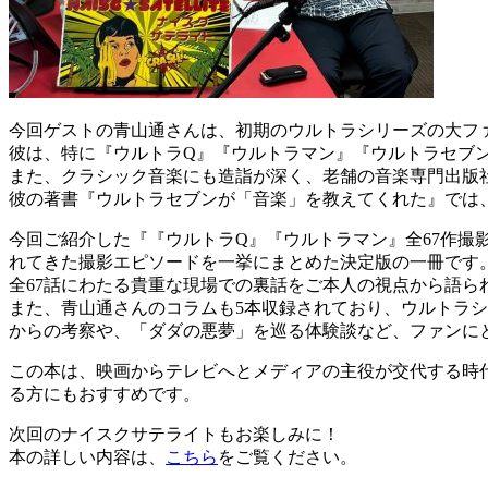
今回ゲストの青山通さんは、初期のウルトラシリーズの大フ
彼は、特に『ウルトラQ』『ウルトラマン』『ウルトラセブ
また、クラシック音楽にも造詣が深く、老舗の音楽専門出版
彼の著書『ウルトラセブンが「音楽」を教えてくれた』では
今回ご紹介した『『ウルトラQ』『ウルトラマン』全67作撮
れてきた撮影エピソードを一挙にまとめた決定版の一冊です
全67話にわたる貴重な現場での裏話をご本人の視点から語ら
また、青山通さんのコラムも5本収録されており、ウルトラ
からの考察や、「ダダの悪夢」を巡る体験談など、ファンに
この本は、映画からテレビへとメディアの主役が交代する時
る方にもおすすめです。
次回のナイスクサテライトもお楽しみに！
本の詳しい内容は、
こちら
をご覧ください。