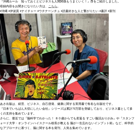
『沖縄ルール 知っておくとビジネスも人間関係もうまくいく！』📕をご紹介しました。
収録内容をお聞きになりたい方は、
こちら
。
#沖縄 #伊波貢 #ナイチャー #ウチナーンチュ #読書好きな人と繋がりたい #書評 #新刊
あさ出版は、経営、ビジネス、自己啓発、健康に関する実用書で有名な出版社です。
『日本でいちばん大切にしたい会社』シリーズは累計70万部を突破しており、ビジネス書として多
くの支持を集めています。
さらに、最近では『脳科学でわかった！ ８０歳からでも若返る すごい脳活おりがみ』や『スタンフ
ォード大学・オンラインハイスクール校長が教える 脳が一生忘れないインプット術』など、科学的
なアプローチに基づく、脳に関する本を発刊、人気を集めています。