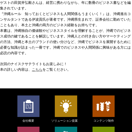
ゲストの田賀井弘毅さんは、経営に携わりながら、年に数冊のビジネス書などを編
集されています。
『沖縄ルール 知っておくとビジネスも人間関係もうまくいく！』は、沖縄進出コ
ンサルタントである伊波貢氏が著者です。沖縄県生まれで、証券会社に勤めていた
こともあり、本土と沖縄の両方のビジネス経験をお持ちです。
本書は、沖縄独自の価値観やビジネススタイルを理解することが、沖縄でのビジネ
ス成功の鍵であることを解説しています。沖縄人との付き合い方やマーケティング
の方法、沖縄と本土のブランドの使い分けなど、沖縄でビジネスを展開するために
必要な知識が詰まった一冊です。沖縄でのビジネスや人間関係に興味がある方には
必読の内容です。
次回のナイスクサテライトもお楽しみに！
本の詳しい内容は、
こちら
をご覧ください。
会社概要
ソリューション提案
コンテンツ制作