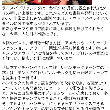
ライスパブリッシングは、わずか3か月前に設立されたばか
りの新しい出版社です。これからどんな書籍を発行していく
のか、非常に楽しみな出版社であり、アウトドアやライフス
タイルに関する本も期待されています。
斬新なテーマや視点で読者に新しい体験を届けてくれそう
な、今年、大注目の出版社です。
今回のゲスト、米田敬一郎さんは、アメカジやストリート系
ファッション、アウトドア関連が得意な編集者です。特にキ
ャンプやアウトドアに情熱を持っており、プロレスや音楽に
も詳しい、幅広い分野に精通しています。
『日本でイチバンやさしくて詳しいハンモックキャンプの
本』は、テントの代わりにハンモックを使った軽装キャンプ
を提案する一冊です。
ハンモックの利点は、設営がわずか5分ででき、地面がごつ
ごつしていても問題ないこと、タープで雨や虫を防げるこ
と、さらには防寒用のオプションツールが充実しており、冬
でも快適にキャンプができることが挙げられます。
そして何より、ハンモックにくるまってリラックスできる
「だらだらキャンプ」の魅力を存分に楽しめる点が特徴で