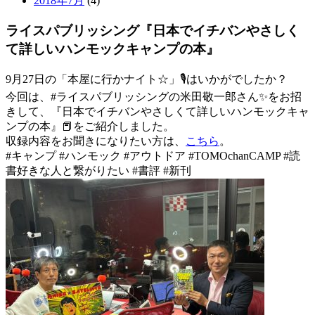
2018年7月
(4)
ライスパブリッシング『日本でイチバンやさしく
て詳しいハンモックキャンプの本』
9月27日の「本屋に行かナイト☆」🎙はいかがでしたか？
今回は、#ライスパブリッシングの米田敬一郎さん✨をお招
きして、『日本でイチバンやさしくて詳しいハンモックキャ
ンプの本』📕をご紹介しました。
収録内容をお聞きになりたい方は、
こちら
。
#キャンプ #ハンモック #アウトドア #TOMOchanCAMP #読
書好きな人と繋がりたい #書評 #新刊