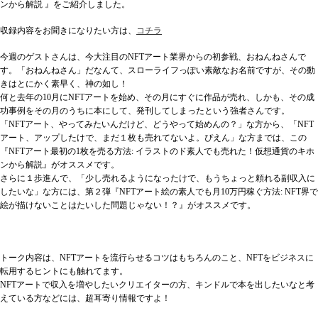
ンから解説 』をご紹介しました。
収録内容をお聞きになりたい方は、
コチラ
今週のゲストさんは、今大注目のNFTアート業界からの初参戦、おねんねさんで
す。「おねんねさん」だなんて、スローライフっぽい素敵なお名前ですが、その動
きはとにかく素早く、神の如し！
何と去年の10月にNFTアートを始め、その月にすぐに作品が売れ、しかも、その成
功事例をその月のうちに本にして、発刊してしまったという強者さんです。
「NFTアート、やってみたいんだけど、どうやって始めんの？」な方から、「NFT
アート、アップしたけで、まだ１枚も売れてないよ。ぴえん」な方までは、この
『NFTアート最初の1枚を売る方法: イラストのド素人でも売れた！仮想通貨のキホ
ンから解説』がオススメです。
さらに１歩進んで、「少し売れるようになったけで、もうちょっと頼れる副収入に
したいな」な方には、第２弾『NFTアート絵の素人でも月10万円稼ぐ方法: NFT界で
絵が描けないことはたいした問題じゃない！？』がオススメです。
トーク内容は、NFTアートを流行らせるコツはもちろんのこと、NFTをビジネスに
転用するヒントにも触れてます。
NFTアートで収入を増やしたいクリエイターの方、キンドルで本を出したいなと考
えている方などには、超耳寄り情報ですよ！